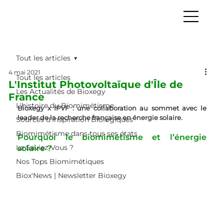
Tout les articles
4 mai 2021
Tout les articles
L'Institut Photovoltaïque d'Île de
Les Actualités de Bioxegy
France
L'histoire du Biomimétisme
Bioxegy x IPVF : une collaboration au sommet avec le 
leader de la recherche française en énergie solaire.
Sources d’Inspiration Biologiques
Biomimétisme dans tous ses états
Pourquoi le biomimétisme et l’énergie 
Le Saviez-Vous ?
solaire ?
Nos Tops Biomimétiques
Biox'News | Newsletter Bioxegy