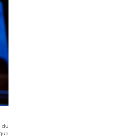
 du 
que 