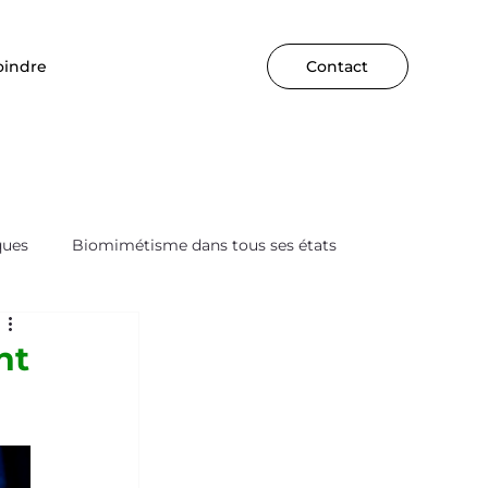
oindre
Contact
ques
Biomimétisme dans tous ses états
nt