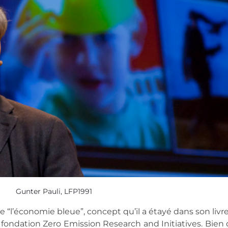
Gunter Pauli, LFP1991
de “l’économie bleue”, concept qu’il a étayé dans son livre
dation Zero Emission Research and Initiatives. Bien 