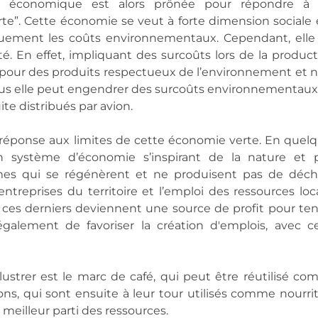
té économique est alors prônée pour répondre à c
te”. Cette économie se veut à forte dimension sociale e
quement les coûts environnementaux. Cependant, elle 
ité. En effet, impliquant des surcoûts lors de la producti
 pour des produits respectueux de l’environnement et n’
lus elle peut engendrer des surcoûts environnementaux 
e distribués par avion.
réponse aux limites de cette économie verte. En quelq
 système d’économie s’inspirant de la nature et p
mes qui se régénèrent et ne produisent pas de déche
ntreprises du territoire et l’emploi des ressources loca
, ces derniers deviennent une source de profit pour ten
également de favoriser la création d'emplois, avec ce
ustrer est le marc de café, qui peut être réutilisé co
, qui sont ensuite à leur tour utilisés comme nourrit
le meilleur parti des ressources.