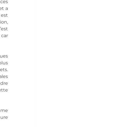
es 
t a 
est 
on, 
est 
car 
ues 
lus 
ts. 
les 
dre 
tte 
mme 
ure 