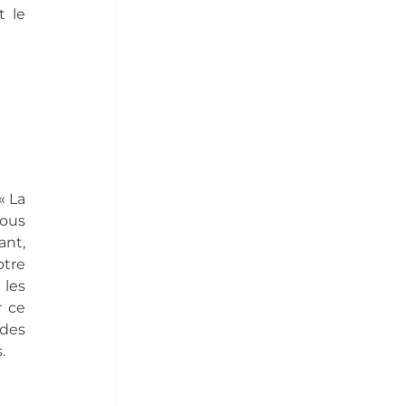
 le 
 La 
ous 
nt, 
tre 
es 
 ce 
des 
.