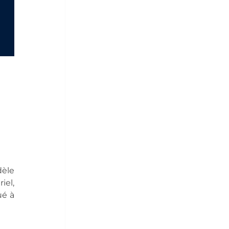
el, 
é à 