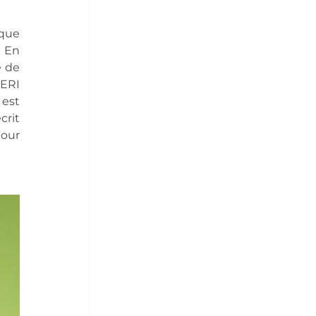
que 
 En 
 de 
ERI 
est 
rit 
our 