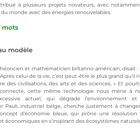
tribué à plusieurs projets novateurs, avec notamment
ur du monde avec des énergies renouvelables.
s mots
eau modèle
éoricien et mathématicien britanno-américain, disait : «
rès celui de la vie, c’est peut-être le plus grand qu’il n
re des civilisations, des arts et des sciences. » Et pourta
éconnecté, cette même technologie nous mène à no
ssive actuel, qui dégrade l’environnement et l
auli, industriel belge, cherche justement à changer
oncept d’économie bleue, qui prône une résolution 
et économiques en s’inspirant des écosystèmes naturels