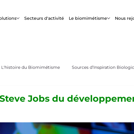
olutions
Secteurs d'activité
Le biomimétisme
Nous rej
L'histoire du Biomimétisme
Sources d’Inspiration Biologi
s
Biox'News | Newsletter Bioxegy
 "Steve Jobs du développeme