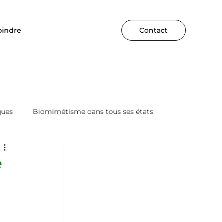
oindre
Contact
ques
Biomimétisme dans tous ses états
e