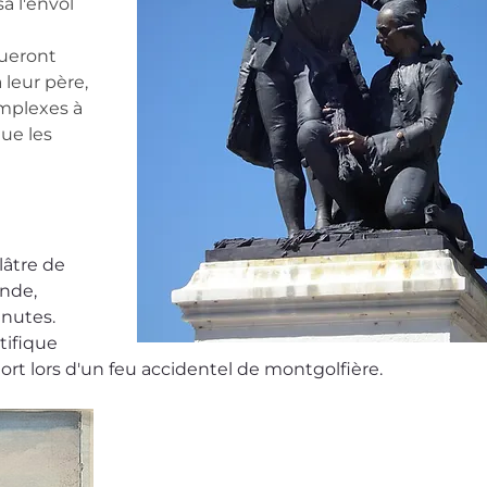
sa l'envol 
ueront 
 leur père, 
mplexes à 
ue les 
lâtre de 
nde, 
inutes.
tifique 
mort lors d'un feu accidentel de montgolfière.