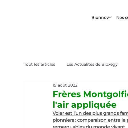
Bionnov
Nos s
Tout les articles
Les Actualités de Bioxegy
19 août 2022
Le Saviez-Vous ?
Nos Tops Biomimétique
Frères Montgolfie
l'air appliquée
Voler est l’un des plus grands f
pionniers : comparaison entre le 
remarquables du monde vivant.