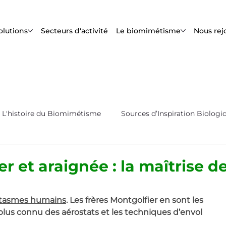
olutions
Secteurs d'activité
Le biomimétisme
Nous rej
L'histoire du Biomimétisme
Sources d’Inspiration Biologi
s
Biox'News | Newsletter Bioxegy
r et araignée : la maîtrise d
antasmes humains
. 
Les frères Montgolfier en sont les 
plus connu des aérostats et les techniques d’envol 