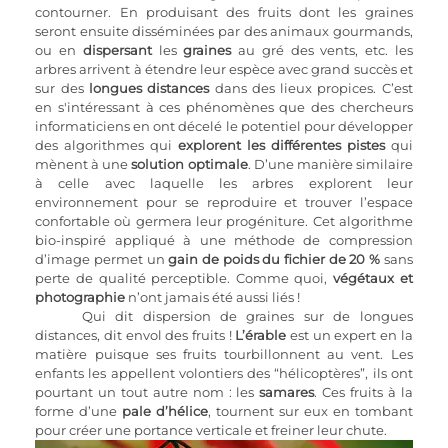
contourner. En produisant des fruits dont les graines 
seront ensuite disséminées par des animaux gourmands, 
ou en 
dispersant 
les 
graines 
au gré des vents, etc. les 
arbres arrivent à étendre leur espèce avec grand succès et 
sur des 
longues distances 
dans des lieux propices. C’est 
en s'intéressant à ces phénomènes que des chercheurs 
informaticiens en ont décelé le potentiel pour développer 
des algorithmes qui 
explorent les différentes pistes
 qui 
mènent à une 
solution optimale
. D’une manière similaire 
à celle avec laquelle les arbres explorent leur 
environnement pour se reproduire et trouver l’espace 
confortable où germera leur progéniture. Cet algorithme 
bio-inspiré appliqué à une méthode de compression 
d’image permet un 
gain de poids du fichier de 20 %
 sans 
perte de qualité perceptible. Comme quoi, 
végétaux et 
photographie
 n’ont jamais été aussi liés ! 
Qui dit dispersion de graines sur de longues 
distances, dit envol des fruits ! 
L’érable 
est un expert en la 
matière puisque ses fruits tourbillonnent au vent. Les 
enfants les appellent volontiers des “hélicoptères”, ils ont 
pourtant un tout autre nom : les 
samares
. Ces fruits à la 
forme d’une 
pale d’hélice
, tournent sur eux en tombant 
pour créer une portance verticale et freiner leur chute. 