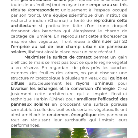
toutes leurs feuilles) tout en ayant une 
emprise au sol très 
réduite (correspondant 
uniquement à l'espace occupé 
par son tronc). Une équipe scientifique d’un institut de 
recherche indien (Chennai) a tenté de 
reproduire cette 
architecture
 si particulière faite d’un tronc duquel 
émanent des branches qui élargissent le champ de 
captage de lumière. En reproduisant cette arborescence 
inspirée des végétaux, il ont réussi à 
diminuer par 20 
l’emprise au sol de leur champ urbain de panneaux 
solaires
, libérant ainsi la place pour un parc récréatif. 
Maximiser la surface de contact
 permet un gain 
d’efficacité mais ce n’est pas tout ce que le règne végétal 
a en réserve. En regardant de plus près les couches 
externes des feuilles des arbres, on peut observer une 
structure microscopique à plusieurs niveaux qui 
guide et 
diffuse
 astucieusement les 
rayons lumineux
 pour 
favoriser les échanges et la conversion d’énergie
. C’est 
justement cette architecture qui a inspiré l'institut 
technique Harbin (Chine) pour 
améliorer l'efficacité des 
panneaux solaires
 en proposant une surface poreuse 
semblable à celle des feuilles de certains végétaux. Ils ont 
ainsi amélioré le 
rendement énergétique
 des panneaux 
tout en réduisant leur surchauffe qui limitait leurs 
performances.