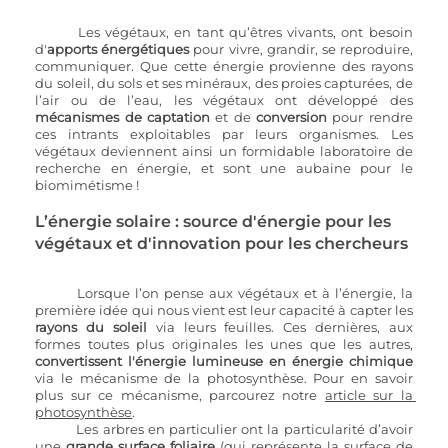
Les végétaux, en tant qu’êtres vivants, ont besoin 
d'
apports énergétiques 
pour vivre, grandir, se reproduire, 
communiquer. Que cette énergie provienne des rayons 
du soleil, du sols et ses minéraux, des proies capturées, de 
l’air ou de l’eau, les végétaux ont développé des 
mécanismes de captation
 et de 
conversion 
pour rendre 
ces intrants exploitables par leurs organismes. Les 
végétaux deviennent ainsi un formidable laboratoire de 
recherche en énergie, et sont une aubaine pour le 
biomimétisme !
L’énergie solaire : source d'énergie pour les 
végétaux et d'innovation pour les chercheurs
	Lorsque l’on pense aux végétaux et à l’énergie, la 
première idée qui nous vient est leur capacité à capter les 
rayons du soleil
 via leurs feuilles. Ces dernières, aux 
formes toutes plus originales les unes que les autres, 
convertissent l'énergie lumineuse en énergie chimique
via le mécanisme de la photosynthèse. Pour en savoir 
plus sur ce mécanisme, parcourez notre 
article sur la 
photosynthèse
. 
Les arbres en particulier ont la particularité d’avoir 
une 
grande surface foliaire
 (qui représente la surface de 