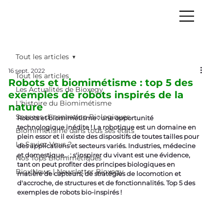
Tout les articles
16 sept. 2022
Tout les articles
Robots et biomimétisme : top 5 des
Les Actualités de Bioxegy
exemples de robots inspirés de la
L'histoire du Biomimétisme
nature
Sources d’Inspiration Biologiques
Robots et biomimétisme : une opportunité 
technologique inédite ! La robotique est un domaine en 
Biomimétisme dans tous ses états
plein essor et il existe des dispositifs de toutes tailles pour 
Le Saviez-Vous ?
des applications et secteurs variés. Industries, médecine 
et domestique... : s'inspirer du vivant est une évidence, 
Nos Tops Biomimétiques
tant on peut profiter des principes biologiques en 
Biox'News | Newsletter Bioxegy
matière de capteurs, de stratégies de locomotion et 
d'accroche, de structures et de fonctionnalités. Top 5 des 
exemples de robots bio-inspirés !