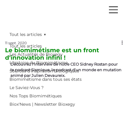
Tout les articles
11 sept. 2020
Tout les articles
Le biomimétisme est un front
Les Actualités de Bioxegy
d'innovation infini !
L'histoire du Biomimétisme
Découvrez l'interview de notre CEO Sidney Rostan pour 
le podcast Sismique, le podcast d'un monde en mutation 
Sources d’Inspiration Biologiques
animé par Julien Devaureix.
Biomimétisme dans tous ses états
Le Saviez-Vous ?
Nos Tops Biomimétiques
Biox'News | Newsletter Bioxegy