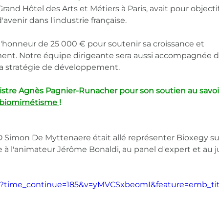
Grand Hôtel des Arts et Métiers à Paris, avait pour objectif
avenir dans l'industrie française. 
'honneur de 25 000 € pour soutenir sa croissance et 
ment. Notre équipe dirigeante sera aussi accompagnée d
a stratégie de développement.
stre Agnès Pagnier-Runacher pour son soutien au savoi
biomimétisme
!
OO Simon De Myttenaere était allé représenter Bioxegy su
e à l'animateur Jérôme Bonaldi, au panel d'expert et au j
h?time_continue=185&v=yMVCSxbeomI&feature=emb_tit