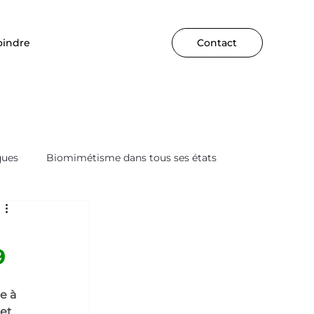
oindre
Contact
ques
Biomimétisme dans tous ses états
9
e à 
et 