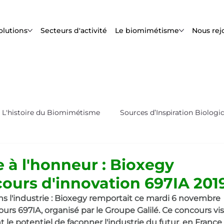
olutions
Secteurs d'activité
Le biomimétisme
Nous rej
L'histoire du Biomimétisme
Sources d’Inspiration Biologi
s
Biox'News | Newsletter Bioxegy
 à l'honneur : Bioxegy
ours d'innovation 697IA 201
 l'industrie : Bioxegy remportait ce mardi 6 novembre 
ours 697IA, organisé par le Groupe Galilé. Ce concours vis
 le potentiel de façonner l'industrie du futur, en France 