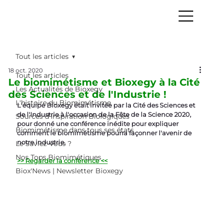
Tout les articles
18 oct. 2020
Tout les articles
Le biomimétisme et Bioxegy à la Cité
Les Actualités de Bioxegy
des Sciences et de l'Industrie !
L'histoire du Biomimétisme
L'équipe Bioxegy était invitée par la Cité des Sciences et 
de l'Industrie à l'occasion de la Fête de la Science 2020, 
Sources d’Inspiration Biologiques
pour donné une conférence inédite pour expliquer 
Biomimétisme dans tous ses états
comment le biomimétisme pourra façonner l'avenir de 
notre industrie.
Le Saviez-Vous ?
Nos Tops Biomimétiques
>> Regarder la conférence <<
Biox'News | Newsletter Bioxegy