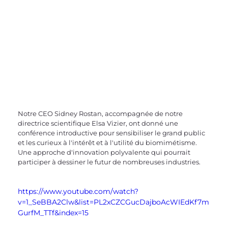
Notre CEO Sidney Rostan, accompagnée de notre 
directrice scientifique Elsa Vizier, ont donné une 
conférence introductive pour sensibiliser le grand public 
et les curieux à l'intérêt et à l'utilité du biomimétisme. 
Une approche d'innovation polyvalente qui pourrait 
participer à dessiner le futur de nombreuses industries.
https://www.youtube.com/watch?
v=1_SeBBA2Clw&list=PL2xCZCGucDajboAcWIEdKf7m
GurfM_TTf&index=15