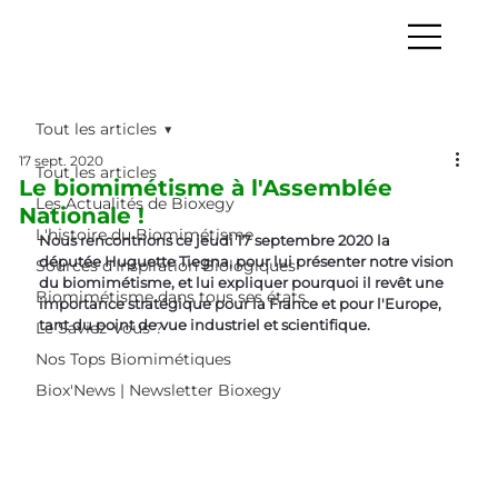
Tout les articles
17 sept. 2020
Tout les articles
Le biomimétisme à l'Assemblée
Les Actualités de Bioxegy
Nationale !
L'histoire du Biomimétisme
Nous rencontrions ce jeudi 17 septembre 2020 la 
députée Huguette Tiegna, pour lui présenter notre vision 
Sources d’Inspiration Biologiques
du biomimétisme, et lui expliquer pourquoi il revêt une 
Biomimétisme dans tous ses états
importance stratégique pour la France et pour l'Europe, 
tant du point de vue industriel et scientifique.
Le Saviez-Vous ?
Nos Tops Biomimétiques
Biox'News | Newsletter Bioxegy