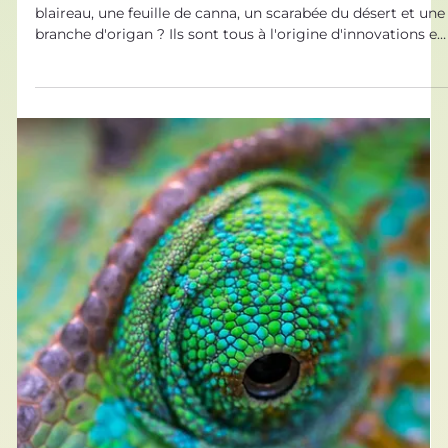
12 mai 2022
Biomimétisme dans tous ses états
Biomimétisme et Agriculture
Biomimétisme et agriculture : le point commun entre un
blaireau, une feuille de canna, un scarabée du désert et une
branche d'origan ? Ils sont tous à l'origine d'innovations en
agriculture, grâce au biomimétisme ! A travers quelques
exemples, goûtons le potentiel et la diversité du
biomimétisme pour développer et guérir l'agriculture.
Quels outils bio-inspirés pour l’agriculture de demain ?
Depuis toujours, pour pouvoir réaliser de nombreuses
tâches spécifiques qu’il ne