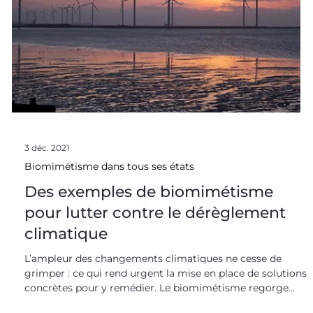
Cosmétique et biomimétisme : vers
une industrie naturelle et
responsable
Souvent pointé du doigt pour l’utilisation de substances
issues de la pétrochimie, le secteur de la cosmétique voit
dans le biomimétisme une opportunité de renouveler ses
ingrédients et de tendre vers des produits plus naturels et
respectueux de l’environnement. La cosmétique face aux
enjeux environnementaux et aux réglementations Les
applications de la cosmétique sont nombreuses : nettoyer,
protéger, corriger ou encore embellir sont les fonctions
traditionnelles auxquelles