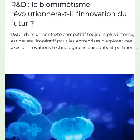
16 sept. 2022
Biomimétisme dans tous ses états
R&D : le biomimétisme
révolutionnera-t-il l'innovation du
futur ?
R&D : dans un contexte compétitif toujours plus intense, il
est devenu impératif pour les entreprises d’explorer des
axes d’innovations technologiques puissants et pertinents.
Le biomimétisme est une opportunité inédite pour
revitaliser la R&D ! La R&D : générer de nouveaux concepts
et imaginer l’avenir. Un projet R&D industriel dépend de
l’identification d’une problématique ou d’un enjeu
nouveau. Celui-ci peut provenir de divers facteurs :
restructuration du cadre réglementa