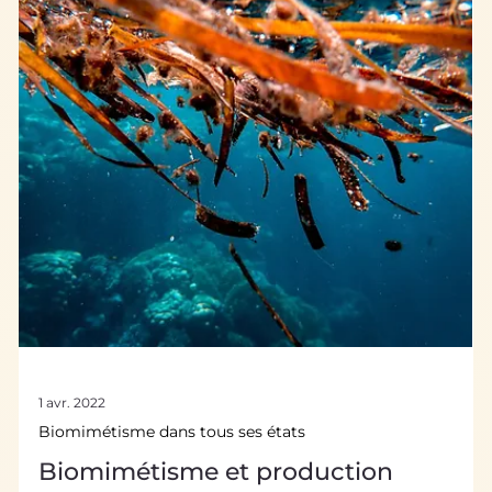
Biomimétisme dans tous ses états
Biomimétisme et optique : quand la
nature nous illumine !
L’optique est la science de la lumière . Pour se reproduire,
chasser ou se camoufler , savoir bien utiliser la lumière est
d'une importance première dans le monde du vivant.
L’optique y est omniprésente ! En s'inspirant des prouesses
optiques biologiques , on peut innover de façon brillante.
Laissez l'optique vous éclairer sur les merveilles du vivant
et celles du biomimétisme ! Apparence : être vu ou passer
inaperçu Bien manier l’optique est essentiel pour
l’apparence .