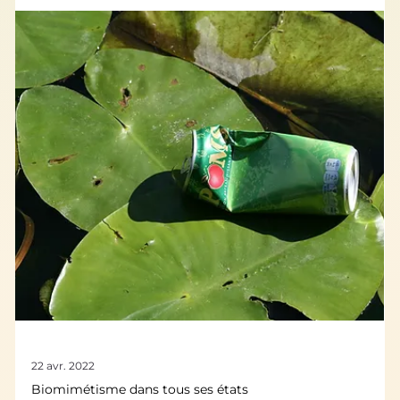
29 avr. 2022
Biomimétisme dans tous ses états
Biomimétisme et économie
d’énergie
Biomimétisme et économie d’énergie : optimiser les
systèmes de chauffage en s’inspirant du rein humain et de
la peau du caméléon, concevoir des algorithmes
d’optimisation à partir des réseaux mycorhiziens ou
encore améliorer l’aérodynamisme des surfaces en
s’inspirant de la muqueuse des poissons — autant de
systèmes biologiques dont le biomimétisme s’inspire pour
imaginer des solutions plus économes en énergie. Le
biomimétisme est l’une des pistes crédibles face à
l’impérati