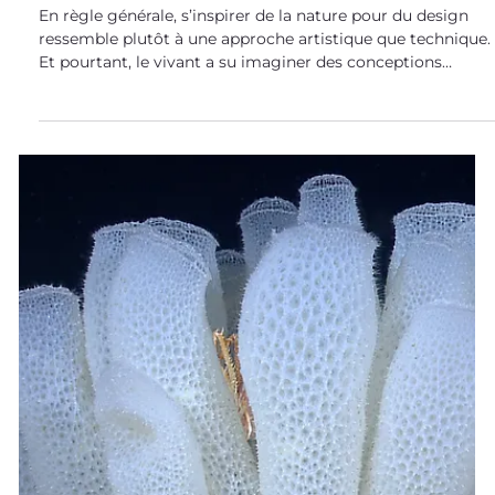
Biomimétisme dans tous ses états
Design et biomimétisme : quand
efficience rime avec élégance !
En règle générale, s’inspirer de la nature pour du design
ressemble plutôt à une approche artistique que technique.
Et pourtant, le vivant a su imaginer des conceptions
sobres et efficaces qui peuvent largement inspirer le
design industriel ! Du design à la fonction, la nature en
pleines formes ! Le design biomimétique : une
combinaison structure-fonction épatante Nous avons
l’habitude de dire que le biomimétisme consiste à
s’inspirer du savoir-faire du vivant , développé à