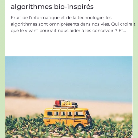
29 juil. 2022
Biomimétisme dans tous ses états
Biomimétisme & exemples :
algorithmes bio-inspirés
Fruit de l’informatique et de la technologie, les
algorithmes sont omniprésents dans nos vies. Qui croirait
que le vivant pourrait nous aider à les concevoir ? Et
pourtant, le biomimétisme regorge d’exemples
d’algorithmes inspirés du vivant. Suivez-nous à la
découverte des exemples d’algorithmes en biomimétisme
! Qu’est-ce qu’un algorithme ? Définition et origine Un
algorithme est une suite d’instructions . C’est une
méthode qui permet de résoudre un type de problème .
Par ex