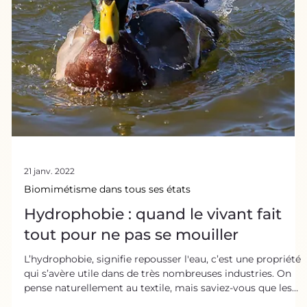
Biomimétisme dans tous ses états
Biomimétisme et cybersécurité :
Quand la nature joue les hackeurs !
La cybersécurité désigne les stratégies mises en place
pour défendre un système informatique. De la même
manière, dans la nature, tous les organismes, de la plus
petite cellule aux plus grands groupes d’individus, doivent
sans cesse se défendre pour survivre. Ce large éventail de
stratégies de défense, éprouvé par des milliards d’années
d'évolution, doit donc nous inspirer en cybersécurité. La
cybersécurité, un secteur qui prend de l'ampleur
Aujourd’hui, les données récolté