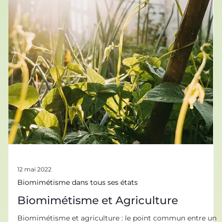
Un poisson dans des McLaren ? Un scarabée dans des
moteurs ? Si cela vous semble absurde, l’automobile du
futur vous réserve peut-être quelques surprises ! Au-delà
des performances, le biomimétisme pourrait également
améliorer l’impact environnemental du secteur
automobile. A toute vitesse ! Quand les poissons rivalisent
avec les supercars Lorsque l’on parle de biomimétisme,
l’aérodynamisme est bien souvent l’un des premiers
domaines qui vient à l’esprit. Car les exem