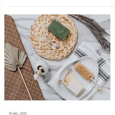
21 janv. 2022
Biomimétisme dans tous ses états
Hydrophobie : quand le vivant fait
tout pour ne pas se mouiller
L’hydrophobie, signifie repousser l'eau, c’est une propriété
qui s’avère utile dans de très nombreuses industries. On
pense naturellement au textile, mais saviez-vous que les
propriétés hydrophobes peuvent également servir à éviter
la prolifération de bactéries ou les nuisances sonores ? Ici
encore, le monde vivant nous étonne par son inventivité
lorsqu’il s’agit d'utiliser ses talents hydrophobes.