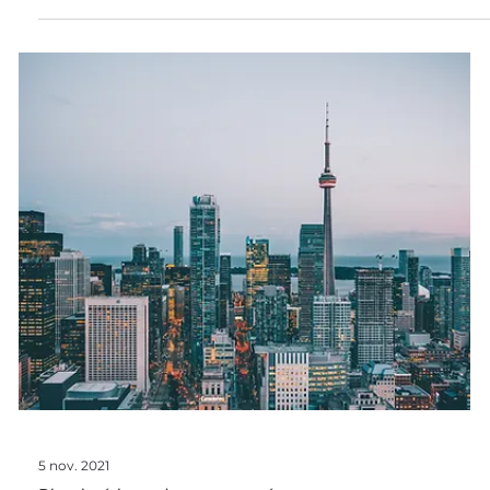
3 déc. 2021
Biomimétisme dans tous ses états
Des exemples de biomimétisme
pour lutter contre le dérèglement
climatique
L’ampleur des changements climatiques ne cesse de
grimper : ce qui rend urgent la mise en place de solutions
concrètes pour y remédier. Le biomimétisme regorge
d’exemples nous permettant de réduire l’empreinte
carbone de nos activités : un des piliers pour lutter contre